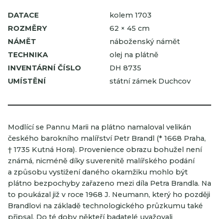
DATACE
kolem 1703
ROZMĚRY
62 × 45 cm
NÁMĚT
náboženský námět
TECHNIKA
olej na plátně
INVENTÁRNÍ ČÍSLO
DH 8735
UMÍSTĚNÍ
státní zámek Duchcov
Modlící se Pannu Marii na plátno namaloval velikán
českého barokního malířství Petr Brandl (* 1668 Praha,
† 1735 Kutná Hora). Provenience obrazu bohužel není
známá, nicméně díky suverenitě malířského podání
a způsobu vystižení daného okamžiku mohlo být
plátno bezpochyby zařazeno mezi díla Petra Brandla. Na
to poukázal již v roce 1968 J. Neumann, který ho později
Brandlovi na základě technologického průzkumu také
připsal. Do té doby někteří badatelé uvažovali