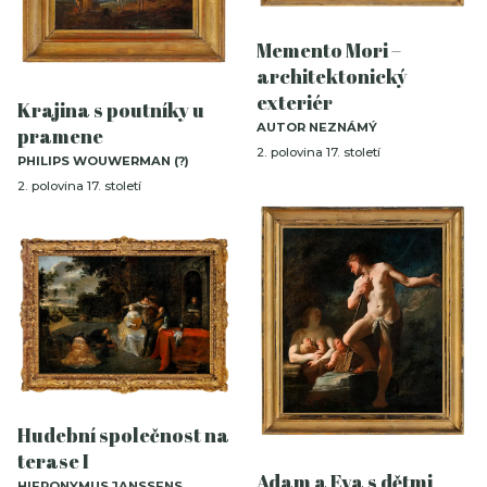
Memento Mori –
architektonický
exteriér
Krajina s poutníky u
AUTOR NEZNÁMÝ
pramene
2. polovina 17. století
PHILIPS WOUWERMAN (?)
2. polovina 17. století
Hudební společnost na
terase I
Adam a Eva s dětmi
HIERONYMUS JANSSENS