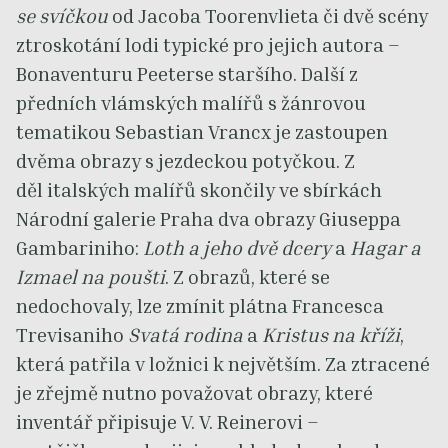
se svíčkou
od Jacoba Toorenvlieta či dvě scény
ztroskotání lodi typické pro jejich autora –
Bonaventuru Peeterse staršího. Další z
předních vlámských malířů s žánrovou
tematikou Sebastian Vrancx je zastoupen
dvěma obrazy s jezdeckou potyčkou. Z
děl italských malířů skončily ve sbírkách
Národní galerie Praha dva obrazy Giuseppa
Gambariniho:
Loth a jeho dvě dcery
a
Hagar a
Izmael na poušti
. Z obrazů, které se
nedochovaly, lze zmínit plátna Francesca
Trevisaniho
Svatá rodina
a
Kristus na kříži
,
která patřila v ložnici k největším. Za ztracené
je zřejmě nutno považovat obrazy, které
inventář připisuje V. V. Reinerovi –