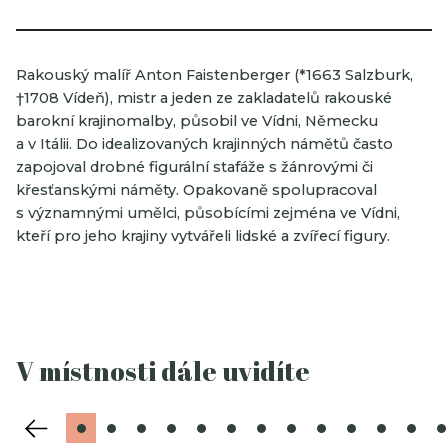
Rakouský malíř Anton Faistenberger (*1663 Salzburk,
†1708 Vídeň), mistr a jeden ze zakladatelů rakouské
barokní krajinomalby, působil ve Vídni, Německu
a v Itálii. Do idealizovaných krajinných námětů často
zapojoval drobné figurální stafáže s žánrovými či
křesťanskými náměty. Opakovaně spolupracoval
s významnými umělci, působícími zejména ve Vídni,
kteří pro jeho krajiny vytvářeli lidské a zvířecí figury.
V místnosti dále uvidíte