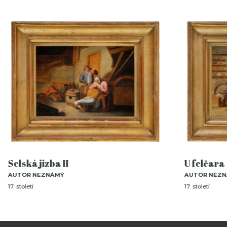
Selská jizba II
U felčara
AUTOR NEZNÁMÝ
AUTOR NEZ
17. století
17. století