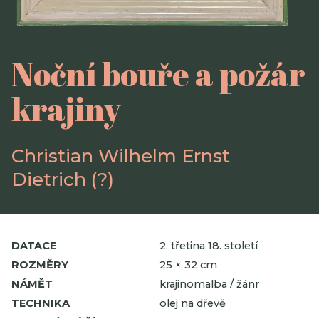
Noční bouře a požár
krajiny
Christian Wilhelm Ernst
Dietrich (?)
DATACE
2. třetina 18. století
ROZMĚRY
25 × 32 cm
NÁMĚT
krajinomalba / žánr
TECHNIKA
olej na dřevě