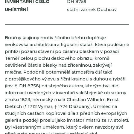
INVENTÁRNÍ ČÍSLO
DH 8759
UMÍSTĚNÍ
státní zámek Duchcov
Bouřný krajinný motiv říčního břehu doplňuje
venkovská architektura a figurální stafáž, která poděšeně
přihlíží požáru stavení po zásahu bleskem v pozadí.
Téměř celou plochu deskového obrazu, kromě
osvětlené části s blesky nad zříceninou, zakrývají
mračna. Podobně potemnělá atmosféra čiší také
z protějškového výjevu s říční krajinou s duhou a rybáři
(inv. č. DH 8758) od stejného autora, kterým byl, dle
informací uvedených v inventáři valdštejnské obrazárny
z roku 1823, německý malíř Christian Wilhelm Ernst
Dietrich (* 1712 Výmar, † 1774 Drážďany). Umělec na
studijních cestách kopíroval díla z předních evropských
galerií a později proslul jako imitátor mistrů ze 17. století.
Byl všestranným umělcem, který ovšem navzdory své
pilné práci nevyvinul vlastní umělecký styl.