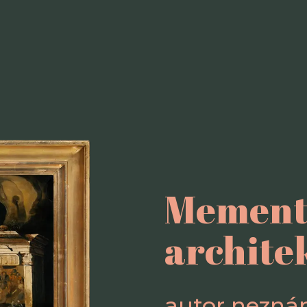
Memento
archite
autor nezn