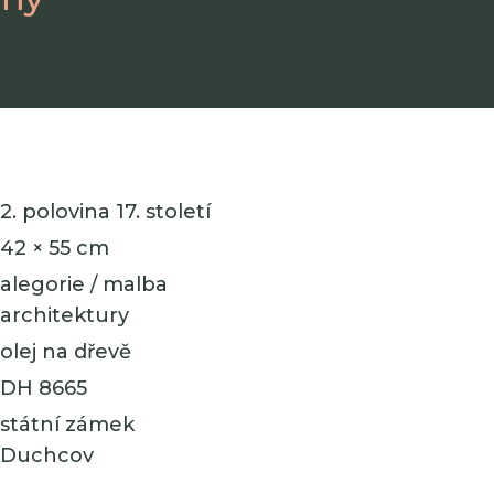
2. polovina 17. století
42 × 55 cm
alegorie / malba
architektury
olej na dřevě
DH 8665
státní zámek
Duchcov