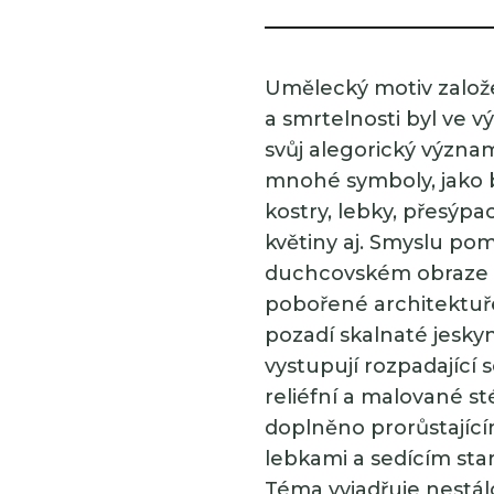
Umělecký motiv založe
a smrtelnosti byl ve 
svůj alegorický význam
mnohé symboly, jako by
kostry, lebky, přesýpa
květiny aj. Smyslu pomí
duchcovském obraze 
pobořené architektuř
pozadí skalnaté jesky
vystupují rozpadající 
reliéfní a malované sté
doplněno prorůstající
lebkami a sedícím star
Téma vyjadřuje nestál