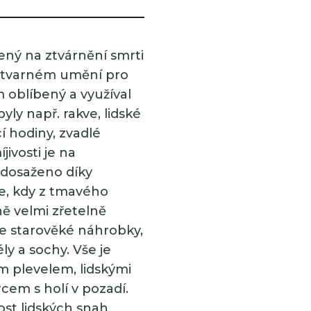
ný na ztvárnění smrti
výtvarném umění pro
 oblíbený a využíval
ly např. rakve, lidské
cí hodiny, zvadlé
jivosti je na
dosaženo díky
e, kdy z tmavého
ně velmi zřetelně
se starověké náhrobky,
ly a sochy. Vše je
m plevelem, lidskými
cem s holí v pozadí.
ost lidských snah