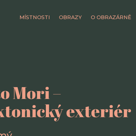
MÍSTNOSTI
OBRAZY
O OBRAZÁRNĚ
 Mori –
ktonický exteriér
ámý